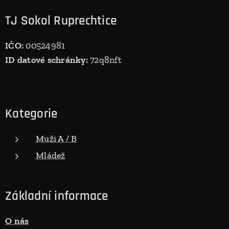
TJ Sokol Ruprechtice
IČO:
00524981
ID datové schránky:
72q8nft
Kategorie
Muži A / B
Mládež
Základní informace
O nás