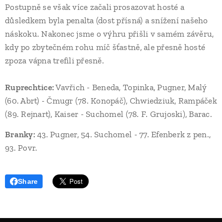
Postupně se však více začali prosazovat hosté a
důsledkem byla penalta (dost přísná) a snížení našeho
náskoku. Nakonec jsme o výhru přišli v samém závěru,
kdy po zbytečném rohu míč šťastně, ale přesně hosté
zpoza vápna trefili přesně.
Ruprechtice:
Vavřich - Beneda, Topinka, Pugner, Malý
(60. Abrt) - Čmugr (78. Konopáč), Chwiedziuk, Rampáček
(89. Rejnart), Kaiser - Suchomel (78. F. Grujoski), Barac.
Branky:
43. Pugner, 54. Suchomel - 77. Efenberk z pen.,
93. Povr.
Share