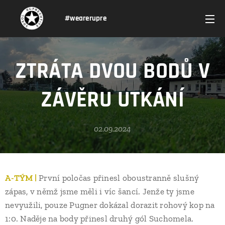
#wearerupre
ZTRÁTA DVOU BODŮ V
ZÁVĚRU UTKÁNÍ
02.09.2024
A-TÝM |
První poločas přinesl oboustranně slušný
zápas, v němž jsme měli i víc šancí. Jenže ty jsme
nevyužili, pouze Pugner dokázal dorazit rohový kop na
1:0. Naděje na body přinesl druhý gól Suchomela.