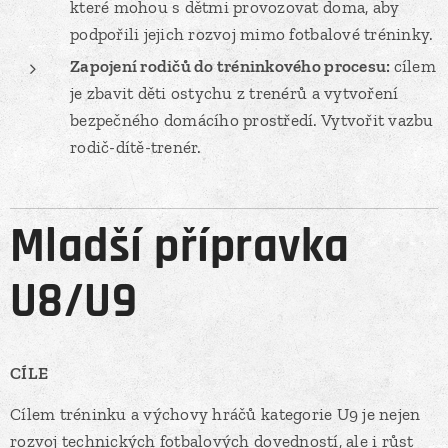
které mohou s dětmi provozovat doma, aby
podpořili jejich rozvoj mimo fotbalové tréninky.
Zapojení rodičů do tréninkového procesu:
cílem
je zbavit děti ostychu z trenérů a vytvoření
bezpečného domácího prostředí. Vytvořit vazbu
rodič-dítě-trenér.
Mladší přípravka
U8/U9
CÍLE
Cílem tréninku a výchovy hráčů kategorie U9 je nejen
rozvoj technických fotbalových dovedností, ale i růst