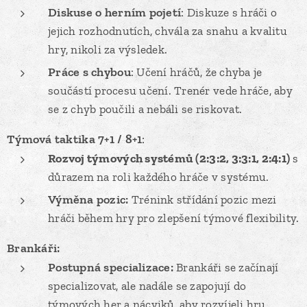
Diskuse o herním pojetí
: Diskuze s hráči o
jejich rozhodnutích, chvála za snahu a kvalitu
hry, nikoli za výsledek.
Práce s chybou
: Učení hráčů, že chyba je
součástí procesu učení. Trenér vede hráče, aby
se z chyb poučili a nebáli se riskovat.
Týmová taktika 7+1 / 8+1
:
Rozvoj týmových systémů
(2:3:2, 3:3:1, 2:4:1)
s
důrazem na roli každého hráče v systému.
Výměna pozic:
Trénink střídání pozic mezi
hráči během hry pro zlepšení týmové flexibility.
Brankáři:
Postupná specializace
:
Brankáři se začínají
specializovat, ale nadále se zapojují do
týmových her a nácviků, aby rozvíjeli hru