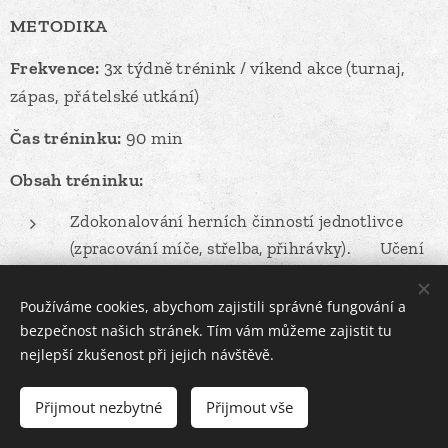
METODIKA
Frekvence:
3x týdně trénink / víkend akce (turnaj,
zápas, přátelské utkání)
Čas tréninku:
90 min
Obsah tréninku:
Zdokonalování herních činností jednotlivce
(zpracování míče, střelba, přihrávky).
▪
Učení
se taktickému porozumění hry, neustálý apel na
přepínání ve hře (defenzivní a ofenzivní fáze).
Používáme cookies, abychom zajistili správné fungování a
bezpečnost našich stránek. Tím vám můžeme zajistit tu
Cvičení zaměřená na vnímání prostoru a
nejlepší zkušenost při jejich návštěvě.
správné nastavení hráče na hřišti.
Hra v podčíslení a rozvoj rozhodování pod
Přijmout nezbytné
Přijmout vše
tlakem.