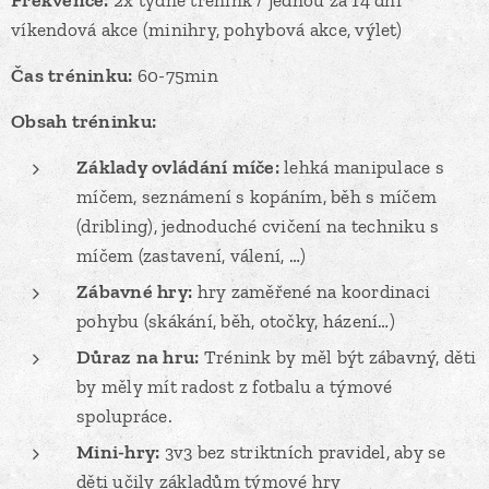
víkendová akce (minihry, pohybová akce, výlet)
Čas tréninku:
60-75min
Obsah tréninku:
Základy ovládání míče:
lehká manipulace s
míčem, seznámení s kopáním, běh s míčem
(dribling), jednoduché cvičení na techniku s
míčem (zastavení, válení, …)
Zábavné hry:
hry zaměřené na koordinaci
pohybu (skákání, běh, otočky, házení…)
Důraz na hru:
Trénink by měl být zábavný, děti
by měly mít radost z fotbalu a týmové
spolupráce.
Mini-hry:
3v3 bez striktních pravidel, aby se
děti učily základům týmové hry