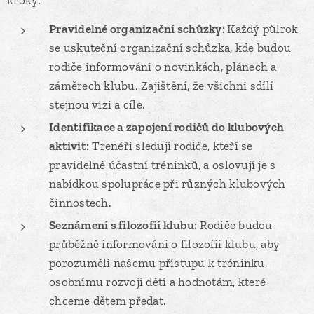
Pravidelné organizační schůzky:
Každý půlrok
se uskuteční organizační schůzka, kde budou
rodiče informováni o novinkách, plánech a
záměrech klubu. Zajištění, že všichni sdílí
stejnou vizi a cíle.
I
dentifikace a zapojení rodičů do klubových
aktivit:
Trenéři sledují rodiče, kteří se
pravidelně účastní tréninků, a oslovují je s
nabídkou spolupráce při různých klubových
činnostech.
S
eznámení s filozofií klubu:
Rodiče budou
průběžně informováni o filozofii klubu, aby
porozuměli našemu přístupu k tréninku,
osobnímu rozvoji dětí a hodnotám, které
chceme dětem předat.