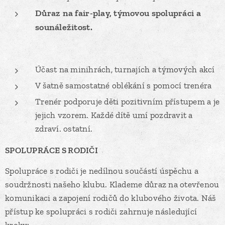
Důraz na fair-play, týmovou spolupráci a
sounáležitost.
Účast na minihrách, turnajích a týmových akcí
V šatně samostatné oblékání s pomocí trenéra
Trenér podporuje děti pozitivním přístupem a je
jejich vzorem. Každé dítě umí pozdravit a
zdraví. ostatní.
SPOLUPRÁCE S RODIČI
Spolupráce s rodiči je nedílnou součástí úspěchu a
soudržnosti našeho klubu. Klademe důraz na otevřenou
komunikaci a zapojení rodičů do klubového života. Náš
přístup ke spolupráci s rodiči zahrnuje následující
kroky: