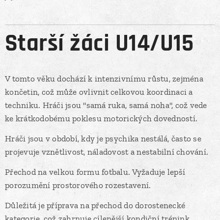
Starší žáci U14/U15
V tomto věku dochází k intenzivnímu růstu, zejména
končetin, což může ovlivnit celkovou koordinaci a
techniku. Hráči jsou "samá ruka, samá noha", což vede
ke krátkodobému poklesu motorických dovedností.
Hráči jsou v období, kdy je psychika nestálá, často se
projevuje vznětlivost, náladovost a nestabilní chování.
Přechod na velkou formu fotbalu. Vyžaduje lepší
porozumění prostorového rozestavení.
Důležitá je příprava na přechod do dorostenecké
kategorie, což zahrnuje cílenější kondiční trénink.