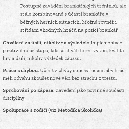
Postupné zavádění brankářských tréninků, ale
stále kombinované s účastí brankáře v
běžných herních situacích. Možné rovněž i
střídání vhodných hráčů na pozici brankář
Chválení za úsilí, nikoliv za výsledek:
Implementace
pozitivního přístupu, kde se chválí herní výkon, kvalita
hry a úsilí, nikoliv výsledek zápasu.
Práce s chybou
: Učinit z chyby součást učení, aby hráči
měli odvahu zkoušet nové věci bez strachu z trestu.
Sprchování po zápase
: Zavedení jako povinné součásti
disciplíny.
Spolupráce s rodiči (viz Metodika Školička)