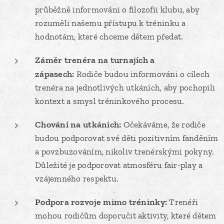
průběžně informováni o filozofii klubu, aby
rozuměli našemu přístupu k tréninku a
hodnotám, které chceme dětem předat.
Záměr trenéra na turnajích a
zápasech:
Rodiče budou informováni o cílech
trenéra na jednotlivých utkáních, aby pochopili
kontext a smysl tréninkového procesu.
Chování na utkáních:
Očekáváme, že rodiče
budou podporovat své děti pozitivním fanděním
a povzbuzováním, nikoliv trenérskými pokyny.
Důležité je podporovat atmosféru fair-play a
vzájemného respektu.
Podpora rozvoje mimo tréninky:
Trenéři
mohou rodičům doporučit aktivity, které dětem