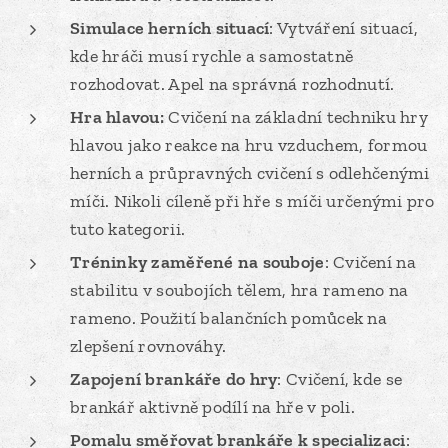
Simulace herních situací
: Vytváření situací,
kde hráči musí rychle a samostatně
rozhodovat. Apel na správná rozhodnutí.
Hra hlavou:
Cvičení na základní techniku hry
hlavou jako reakce na hru vzduchem, formou
herních a průpravných cvičení s odlehčenými
míči. Nikoli cíleně při hře s míči určenými pro
tuto kategorii.
Tréninky zaměřené na souboje
: Cvičení na
stabilitu v soubojích tělem, hra rameno na
rameno. Použití balančních pomůcek na
zlepšení rovnováhy.
Zapojení brankáře do hry
: Cvičení, kde se
brankář aktivně podílí na hře v poli.
Pomalu směřovat brankáře k specializaci
: