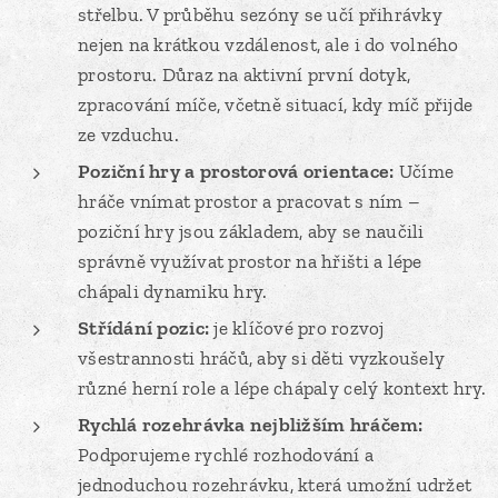
střelbu. V průběhu sezóny se učí přihrávky
nejen na krátkou vzdálenost, ale i do volného
prostoru. Důraz na aktivní první dotyk,
zpracování míče, včetně situací, kdy míč přijde
ze vzduchu.
Poziční hry a prostorová orientace:
Učíme
hráče vnímat prostor a pracovat s ním –
poziční hry jsou základem, aby se naučili
správně využívat prostor na hřišti a lépe
chápali dynamiku hry.
Střídání pozic:
je klíčové pro rozvoj
všestrannosti hráčů, aby si děti vyzkoušely
různé herní role a lépe chápaly celý kontext hry.
Rychlá rozehrávka nejbližším hráčem:
Podporujeme rychlé rozhodování a
jednoduchou rozehrávku, která umožní udržet