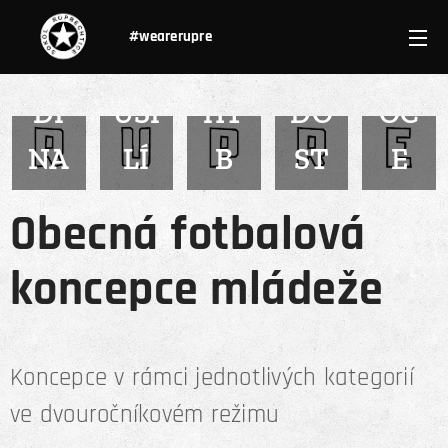
#wearerupre
RO
PO
RA
EM
DI
ÚSI
HY
DO
OC
NA
LÍ
B
ST
E
Obecná fotbalová
koncepce mládeže
Koncepce v rámci jednotlivých kategorií
ve dvouročníkovém režimu