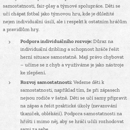
samostatnosti, fair-play a týmové spolupráce. Děti se
učí chápat fotbal jako týmovou hru, kde je důležité
nejen individuální úsilí, ale i respekt k ostatním hráčům
a pravidlům hry.
Podpora individuálního rozvoje:
Důraz na
individuální dribling a schopnost hráče řešit
herní situace samostatně. Mají právo chybovat
– učíme se z chyb a využíváme je jako nástroje
ke zlepšení.
Rozvoj samostatnosti:
Vedeme děti k
samostatnosti, například tím, že při zápasech
nejsou rodiče v šatně. Děti se učí samy připravit
na zápas a řešit praktické úkoly (zavazování
tkaniček, oblékání). Podpora samostatnosti na
hřišti i mimo něj, aby se hráči učili rozhodovat
sami za sebe.