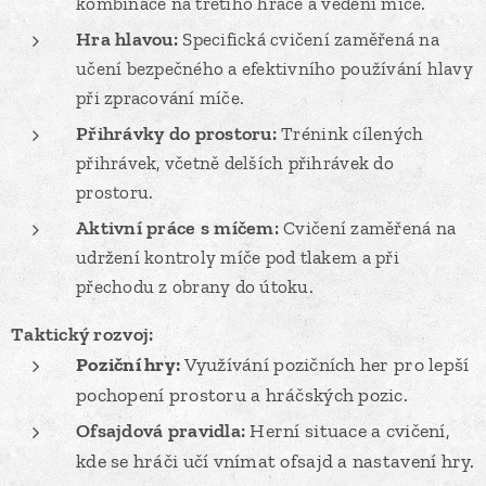
kombinace na třetího hráče a vedení míče.
Hra hlavou:
Specifická cvičení zaměřená na
učení bezpečného a efektivního používání hlavy
při zpracování míče.
Přihrávky do prostoru:
Trénink cílených
přihrávek, včetně delších přihrávek do
prostoru.
Aktivní práce s míčem:
Cvičení zaměřená na
udržení kontroly míče pod tlakem a při
přechodu z obrany do útoku.
Taktický rozvoj:
Poziční hry:
Využívání pozičních her pro lepší
pochopení prostoru a hráčských pozic.
Ofsajdová pravidla:
Herní situace a cvičení,
kde se hráči učí vnímat ofsajd a nastavení hry.