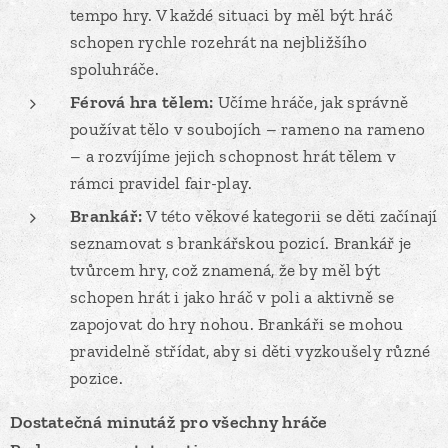
tempo hry. V každé situaci by měl být hráč
schopen rychle rozehrát na nejbližšího
spoluhráče.
Férová hra tělem:
Učíme hráče, jak správně
používat tělo v soubojích – rameno na rameno
– a rozvíjíme jejich schopnost hrát tělem v
rámci pravidel fair-play.
Brankář:
V této věkové kategorii se děti začínají
seznamovat s brankářskou pozicí. Brankář je
tvůrcem hry, což znamená, že by měl být
schopen hrát i jako hráč v poli a aktivně se
zapojovat do hry nohou. Brankáři se mohou
pravidelně střídat, aby si děti vyzkoušely různé
pozice.
Dostatečná minutáž pro všechny hráče