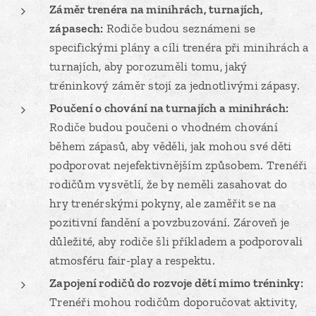
Záměr trenéra na minihrách, turnajích,
zápasech:
Rodiče budou seznámeni se
specifickými plány a cíli trenéra při minihrách a
turnajích, aby porozuměli tomu, jaký
tréninkový záměr stojí za jednotlivými zápasy.
Poučení o chování na turnajích a minihrách:
Rodiče budou poučeni o vhodném chování
během zápasů, aby věděli, jak mohou své děti
podporovat nejefektivnějším způsobem. Trenéři
rodičům vysvětlí, že by neměli zasahovat do
hry trenérskými pokyny, ale zaměřit se na
pozitivní fandění a povzbuzování. Zároveň je
důležité, aby rodiče šli příkladem a podporovali
atmosféru fair-play a respektu.
Zapojení rodičů do rozvoje dětí mimo tréninky:
Trenéři mohou rodičům doporučovat aktivity,