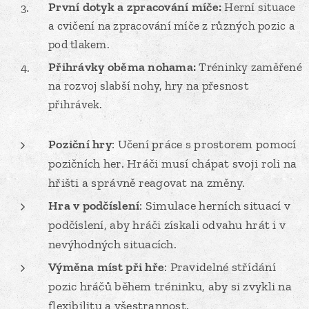
První dotyk a zpracování míče:
Herní situace
a cvičení na zpracování míče z různých pozic a
pod tlakem.
Přihrávky oběma nohama:
Tréninky zaměřené
na rozvoj slabší nohy, hry na přesnost
přihrávek.
Poziční hry
: Učení práce s prostorem pomocí
pozičních her. Hráči musí chápat svoji roli na
hřišti a správně reagovat na změny.
Hra v podčíslení
: Simulace herních situací v
podčíslení, aby hráči získali odvahu hrát i v
nevýhodných situacích.
Výměna míst při hře
: Pravidelné střídání
pozic hráčů během tréninku, aby si zvykli na
flexibilitu a všestrannost.