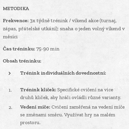
METODIKA
Frekvence:
3x týdně trénink / víkend akce (turnaj,
zápas, přátelské utkání); snaha o jeden volný víkend v
měsíci
Čas tréninku:
75-90 min
Obsah tréninku:
Trénink individuálních dovednostní:
Trénink kliček:
Specifické cvičení na více
druhů kliček, aby hráči ovládli různé varianty.
Vedení míče:
Cvičení zaměřená na vedení míče
se změnami směru. Využívat hry na malém
prostoru.