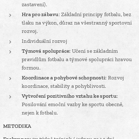
zastavení).
Hra pro zábavu
: Základní principy fotbalu, bez
tlaku na výkon, důraz na všestranný sportovní
rozvoj.
Individuální rozvoj
Týmová spolupráce:
Učení se základním
pravidlům fotbalu a týmové spolupráci hravou
formou.
Koordinace a pohybové schopnosti:
Rozvoj
koordinace, stability a pohyblivosti.
Vytvoření pozitivního vztahu ke sportu:
Posilování emoční vazby ke sportu obecně,
nejen k fotbalu.
METODIKA
Frekvence:
2x týdně trénink / jednou za 14 dní