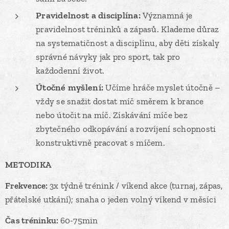
Pravidelnost a disciplína:
Významná je
pravidelnost tréninků a zápasů. Klademe důraz
na systematičnost a disciplínu, aby děti získaly
správné návyky jak pro sport, tak pro
každodenní život.
Útočné myšlení:
Učíme hráče myslet útočně –
vždy se snažit dostat míč směrem k brance
nebo útočit na míč. Získávání míče bez
zbytečného odkopávání a rozvíjení schopnosti
konstruktivně pracovat s míčem.
METODIKA
Frekvence:
3x týdně trénink / víkend akce (turnaj, zápas,
přátelské utkání); snaha o jeden volný víkend v měsíci
Čas tréninku:
60-75min