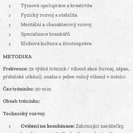
Týmová spolupráce a kreativita
Fyzický rozvoj a stabilita
Mentální a charakterový rozvoj
Specializace brankářů
Klubová kultura a životospráva
METODIKA
Frekvence:
3x týdně trénink / víkend akce (turnaj, zápas,
přátelské utkání); snaha o jeden volný víkend v měsíci
Čas tréninku:
90 min
Obsah tréninku:
Technický rozvoj:
Cvičení na kombinace:
Zahrnující narážečky,