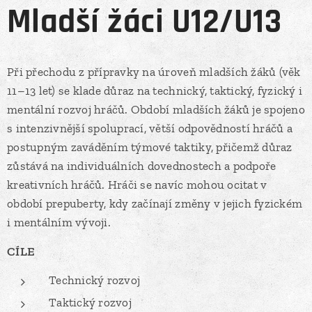
Mladší žáci U12/U13
Při přechodu z přípravky na úroveň mladších žáků (věk
11–13 let) se klade důraz na technický, taktický, fyzický i
mentální rozvoj hráčů. Období mladších žáků je spojeno
s intenzivnější spoluprací, větší odpovědností hráčů a
postupným zaváděním týmové taktiky, přičemž důraz
zůstává na individuálních dovednostech a podpoře
kreativních hráčů. Hráči se navíc mohou ocitat v
období prepuberty, kdy začínají změny v jejich fyzickém
i mentálním vývoji.
CÍLE
Technický rozvoj
Taktický rozvoj