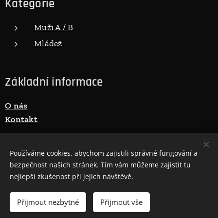
Kategorie
Muži A / B
Mládež
Základní informace
O nás
Kontakt
Používáme cookies, abychom zajistili správné fungování a
E-mail:
fotbal@ruprechtice.com
bezpečnost našich stránek. Tím vám můžeme zajistit tu
nejlepší zkušenost při jejich návštěvě.
Přijmout nezbytné
Přijmout vše
Cookies