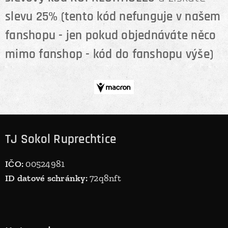
slevu 25% (tento kód nefunguje v našem
fanshopu - jen pokud objednáváte něco
mimo fanshop - kód do fanshopu výše)
TJ Sokol Ruprechtice
IČO:
00524981
ID datové schránky:
72q8nft