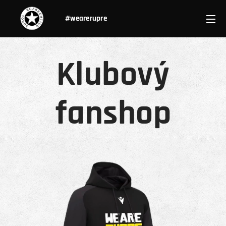
#wearerupre
Klubový
fanshop