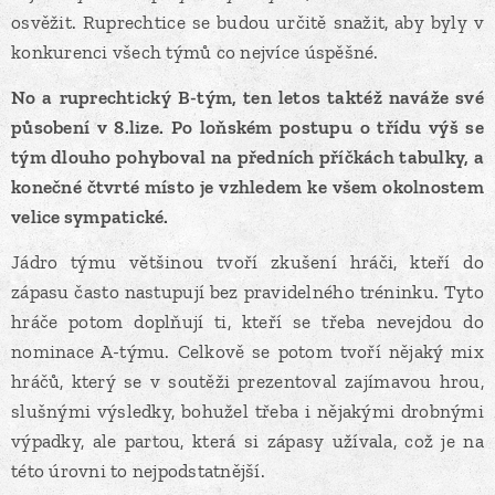
osvěžit. Ruprechtice se budou určitě snažit, aby byly v
konkurenci všech týmů co nejvíce úspěšné.
No a ruprechtický B-tým, ten letos taktéž naváže své
působení v 8.lize. Po loňském postupu o třídu výš se
tým dlouho pohyboval na předních příčkách tabulky, a
konečné čtvrté místo je vzhledem ke všem okolnostem
velice sympatické.
Jádro týmu většinou tvoří zkušení hráči, kteří do
zápasu často nastupují bez pravidelného tréninku. Tyto
hráče potom doplňují ti, kteří se třeba nevejdou do
nominace A-týmu. Celkově se potom tvoří nějaký mix
hráčů, který se v soutěži prezentoval zajímavou hrou,
slušnými výsledky, bohužel třeba i nějakými drobnými
výpadky, ale partou, která si zápasy užívala, což je na
této úrovni to nejpodstatnější.