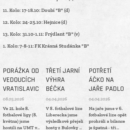
11. Kolo: 17-18.10: Doubí "B" (d)
12. Kolo: 24-25.10: Hejnice (d)
13. Kolo: 31.10-1.11: Frýdlant "B" (v)
1. Kolo: 7-8-11: FK Krásná Studánka "B"
PORÁŽKA OD
TŘETÍ JARNÍ
POTŘETÍ
VEDOUCÍCH
VÝHRA
ÁČKO NA
VRATISLAVIC
BÉČKA
JAŘE PADLO
08.05.2026
04.04.2026
04.04.2026
Ve 21. kole 8.
V 8. fotbalové lize
Na jaře jsme v 6.
fotbalové ligy (8.
Liberecka jsme
fotbalové lize opět
května) jsme
výsledkově přejeli
prohráli a bilance
hostili na UMT v
hosty z Bulovky a
je špatná - tři