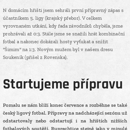
N domácím hřišti jsem sehráli první přípravný zápas s
účastníkem 5. ligy (krajský přebor). V celkem
vyrovnaném utkání, kdy řada závodníků chyběla, jsme
prohrávali až 0:3. Stále jsme se snažili hrát kombinační
fotbal a nakonec dokázali hosty vyťukat a snížit
"Šimim" na 1:3. Novým mužem byl v našem dresu
Soukeník (přišel z Rovenska).
Startujeme přípravu
Pomalu se nám blíží konec července a rozběhne se také
český ligový fotbal. Přípravy na nadcházející sezónu už
odstartovaly nebo odstartují i na hřištích nižších
fotbalových soutěží. Ruprechtice stejně jako v minulé