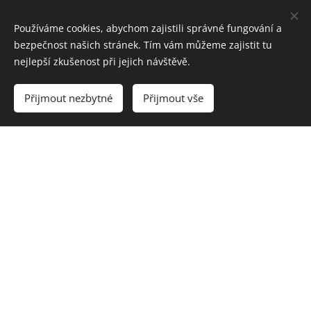
do klubu FC Slovan Liberec.
Používáme cookies, abychom zajistili správné fungování a
bezpečnost našich stránek. Tím vám můžeme zajistit tu
nejlepší zkušenost při jejich návštěvě.
Prohlédnout
Přijmout nezbytné
Přijmout vše