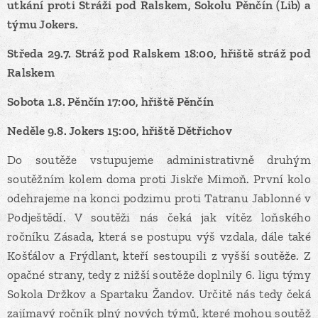
utkání proti Stráži pod Ralskem, Sokolu Pěnčín (Lib) a
týmu Jokers.
Středa 29.7. Stráž pod Ralskem 18:00, hřiště stráž pod
Ralskem
Sobota 1.8. Pěnčín 17:00, hřiště Pěnčín
Neděle 9.8. Jokers 15:00, hřiště Dětřichov
Do soutěže vstupujeme administrativně druhým
soutěžním kolem doma proti Jiskře Mimoň. První kolo
odehrajeme na konci podzimu proti Tatranu Jablonné v
Podještědí. V soutěži nás čeká jak vítěz loňského
ročníku Zásada, která se postupu výš vzdala, dále také
Košťálov a Frýdlant, kteří sestoupili z vyšší soutěže. Z
opačné strany, tedy z nižší soutěže doplnily 6. ligu týmy
Sokola Držkov a Spartaku Žandov. Určitě nás tedy čeká
zajímavý ročník plný nových týmů, které mohou soutěž