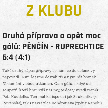
Z KLUBU
Druhá příprava a opět moc
gólů: PĚNČÍN - RUPRECHTICE
5:4 (4:1)
Také druhý zápas přípravy se nám co do defenzivy
nepovedl. Minule jsme dostali tři a nyní pět branek.
"Zklamání v obou utkáních. Osm gólů, i když od
soupeřů, kteří hrají výš než my, je dost," uvedl trenér
Petr Koudelka. Ten měl k dispozici jak Soukeníka (z
Rovenska), tak i navrátilce Kondratieva (zpět z Rapidu).