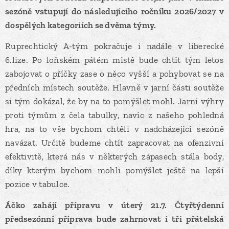
sezóně vstupují do následujícího ročníku 2026/2027 v
dospělých kategoriích se dvěma týmy.
Ruprechtický A-tým pokračuje i nadále v liberecké
6.lize. Po loňském pátém místě bude chtít tým letos
zabojovat o příčky zase o něco vyšší a pohybovat se na
předních místech soutěže. Hlavně v jarní části soutěže
si tým dokázal, že by na to pomýšlet mohl. Jarní výhry
proti týmům z čela tabulky, navíc z našeho pohledná
hra, na to vše bychom chtěli v nadcházející sezóně
navázat. Určitě budeme chtít zapracovat na ofenzivní
efektivitě, která nás v některých zápasech stála body,
díky kterým bychom mohli pomýšlet ještě na lepší
pozice v tabulce.
Áčko zahájí přípravu v úterý 21.7. Čtyřtýdenní
předsezónní příprava bude zahrnovat i tři přátelská