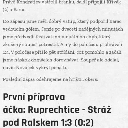
Právě Kondratiev vstřelil branku, další připojili Křivák
(2) a Barac.
Do zápasu jsme měli dobrý vstup, který podpořil Barac
vedoucím gólem. Jenže po dvaceti nadějných minutách
jsme předvedli festival individuálních chyb, který
zkušený soupeř potrestal. A my do poločasu prohrávali
1:4. V poločase přišlo pět střídání, což pomohlo a začali
jsme náskok domácích dorovnávat. Soupeř ale odolal,
navíc Nováček vykryl penaltu.
Poslední zápas odehrajeme na hřišti Jokers.
První příprava
áčka: Ruprechtice - Stráž
pod Ralskem 1:3 (0:2)