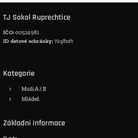
TJ Sokol Ruprechtice
IČO:
00524981
ID datové schránky:
72q8nft
Kategorie
Muži A / B
Mládež
Základní informace