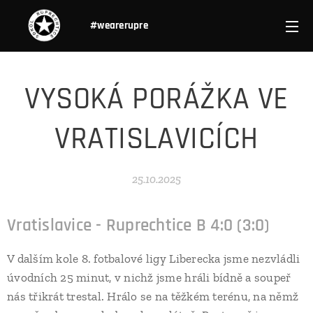
#wearerupre
VYSOKÁ PORÁŽKA VE
VRATISLAVICÍCH
25.10.2025
Vratislavice - Ruprechtice B 4:0 (3:0)
V dalším kole 8. fotbalové ligy Liberecka jsme nezvládli
úvodních 25 minut, v nichž jsme hráli bídně a soupeř
nás třikrát trestal. Hrálo se na těžkém terénu, na němž