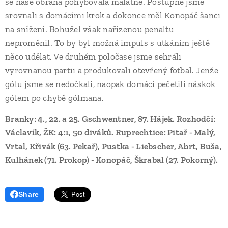
se naše obrana pohybovala malátně. Postupně jsme
srovnali s domácími krok a dokonce měl Konopáč šanci
na snížení. Bohužel však nařízenou penaltu
neproměnil. To by byl možná impuls s utkáním ještě
něco udělat. Ve druhém poločase jsme sehráli
vyrovnanou partii a produkovali otevřený fotbal. Jenže
gólu jsme se nedočkali, naopak domácí pečetili náskok
gólem po chybě gólmana.
Branky: 4., 22. a 25. Gschwentner, 87. Hájek. Rozhodčí:
Václavík, ŽK: 4:1, 50 diváků. Ruprechtice: Pitař - Malý,
Vrtal, Křivák (63. Pekař), Pustka - Liebscher, Abrt, Buša,
Kulhánek (71. Prokop) - Konopáč, Škrabal (27. Pokorný).
Share