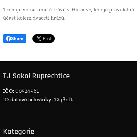
Trénuje se na umělé trávě v Harcově, kde je pravidelná
účast kolem dvaceti hráčů.
Share
TJ Sokol Ruprechtice
IČO:
00524981
ID datové schránky:
72q8nft
Kategorie