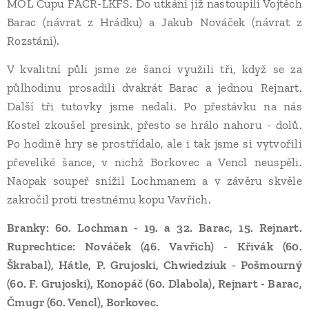
MOL Cupu FAČR-LKFS. Do utkání již nastoupili Vojtěch
Barac (návrat z Hrádku) a Jakub Nováček (návrat z
Rozstání).
V kvalitní půli jsme ze šancí využili tři, když se za
půlhodinu prosadili dvakrát Barac a jednou Rejnart.
Další tři tutovky jsme nedali. Po přestávku na nás
Kostel zkoušel presink, přesto se hrálo nahoru - dolů.
Po hodině hry se prostřídalo, ale i tak jsme si vytvořili
převeliké šance, v nichž Borkovec a Vencl neuspěli.
Naopak soupeř snížil Lochmanem a v závěru skvěle
zakročil proti trestnému kopu Vavřich.
Branky: 60. Lochman - 19. a 32. Barac, 15. Rejnart.
Ruprechtice: Nováček (46. Vavřich) - Křivák (60.
Škrabal), Hátle, P. Grujoski, Chwiedziuk - Pošmourný
(60. F. Grujoski), Konopáč (60. Dlabola), Rejnart - Barac,
Čmugr (60. Vencl), Borkovec.