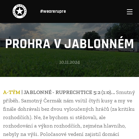
#wearerupre
PROHRA V JABLONNÉM
10.11.2024
A-TÝM
| JABLONNÉ - RUPRECHTICE 5:2 (1:0)...
Smutný
příběh. Samotný Čermák nám vsítil čtyři kusy a my ve
finále dohrávali bez dvou vyloučených hráčů (za kritiku
rozhodčích). Ne, že bychom si stěžovali, ale
rozhodování a výkon rozhodčích, zejména hlavního,
nebyly na výši. Poločasové vedení zajistil domácí