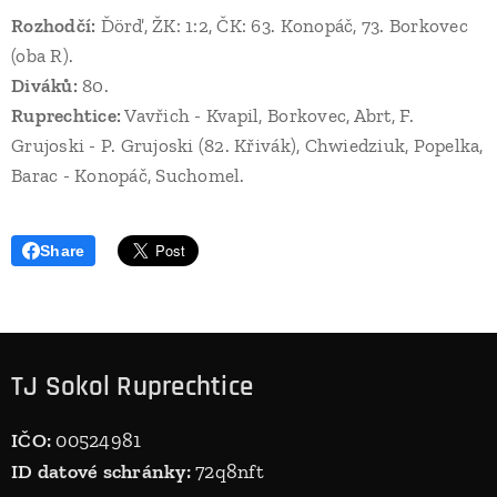
Rozhodčí:
Ďörď, ŽK: 1:2, ČK: 63. Konopáč, 73. Borkovec
(oba R).
Diváků:
80.
Ruprechtice:
Vavřich - Kvapil, Borkovec, Abrt, F.
Grujoski - P. Grujoski (82. Křivák), Chwiedziuk, Popelka,
Barac - Konopáč, Suchomel.
Share
TJ Sokol Ruprechtice
IČO:
00524981
ID datové schránky:
72q8nft