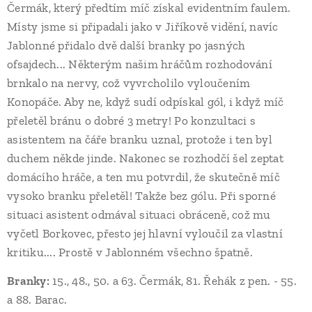
Čermák, který předtím míč získal evidentním faulem.
Místy jsme si připadali jako v Jiříkově vidění, navíc
Jablonné přidalo dvě další branky po jasných
ofsajdech... Některým našim hráčům rozhodování
brnkalo na nervy, což vyvrcholilo vyloučením
Konopáče. Aby ne, když sudí odpískal gól, i když míč
přeletěl bránu o dobré 3 metry! Po konzultaci s
asistentem na čáře branku uznal, protože i ten byl
duchem někde jinde. Nakonec se rozhodčí šel zeptat
domácího hráče, a ten mu potvrdil, že skutečně míč
vysoko branku přeletěl! Takže bez gólu. Při sporné
situaci asistent odmával situaci obráceně, což mu
vyčetl Borkovec, přesto jej hlavní vyloučil za vlastní
kritiku.... Prostě v Jablonném všechno špatně.
Branky:
15., 48., 50. a 63. Čermák, 81. Řehák z pen. - 55.
a 88. Barac.