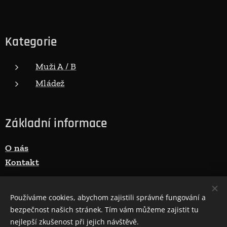
Kategorie
Muži A / B
Mládež
Základní informace
O nás
Kontakt
Používáme cookies, abychom zajistili správné fungování a
E-mail:
fotbal@ruprechtice.com
bezpečnost našich stránek. Tím vám můžeme zajistit tu
nejlepší zkušenost při jejich návštěvě.