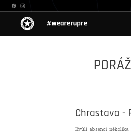
#wearerupre
PORÁŽ
Chrastava - R
Kvůli absenci několika