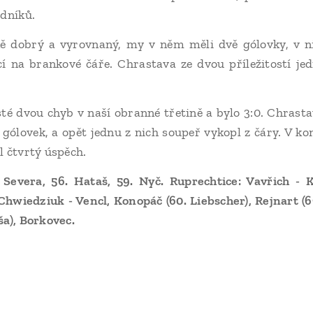
odníků.
ě dobrý a vyrovnaný, my v něm měli dvě gólovky, v n
 na brankové čáře. Chrastava ze dvou příležitostí jed
sté dvou chyb v naší obranné třetině a bylo 3:0. Chrastav
 gólovek, a opět jednu z nich soupeř vykopl z čáry. V 
l čtvrtý úspěch.
 Severa, 56. Hataš, 59. Nyč. Ruprechtice: Vavřich - Kř
Chwiedziuk - Vencl, Konopáč (60. Liebscher), Rejnart (69
ša), Borkovec.