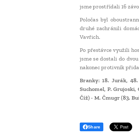
jsme prostřídali 16 záv
Poločas byl oboustrann
druhé zachránili domácí
Vavřich.
Po přestávce využili ho
jsme se dostali do dvou
nakonec protivník přida
Branky: 18. Jurák, 48.
Suchomel, P. Grujoski, 
Číž) - M. Čmugr (83. Bu
Share