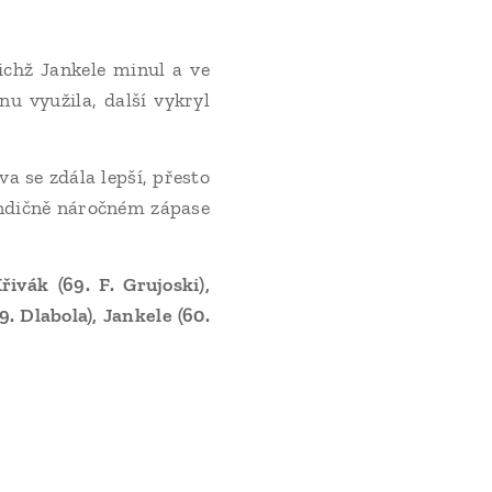
ichž Jankele minul a ve
nu využila, další vykryl
a se zdála lepší, přesto
kondičně náročném zápase
ivák (69. F. Grujoski),
. Dlabola), Jankele (60.