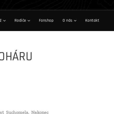
ž
Rodiče
Fanshop
O nás
Kontakt
POHÁRU
čast Suchomela. Nakonec