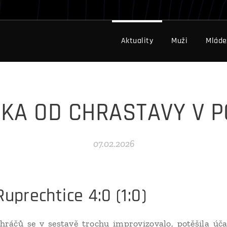
Aktuality
Muži
Mláde
KA OD CHRASTAVY V 
07.02.2026
uprechtice 4:0 (1:0)
 hráčů se v sestavě trochu improvizovalo, potěšila ú