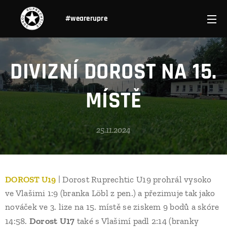
#wearerupre
DIVIZNÍ DOROST NA 15.
MÍSTĚ
25.11.2024
DOROST U19
| Dorost Ruprechtic U19 prohrál vysoko
ve Vlašimi 1:9 (branka Löbl z pen.) a přezimuje tak jako
nováček ve 3. lize na 15. místě se ziskem 9 bodů a skóre
Dorost U17
14:58.
také s Vlašimí padl 2:14 (branky