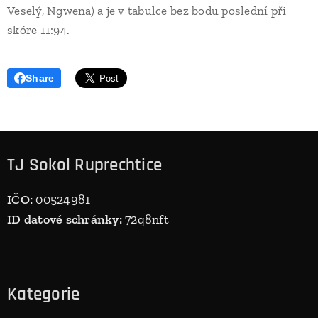
Veselý, Ngwena) a je v tabulce bez bodu poslední při
skóre 11:94.
Share
TJ Sokol Ruprechtice
IČO:
00524981
ID datové schránky:
72q8nft
Kategorie