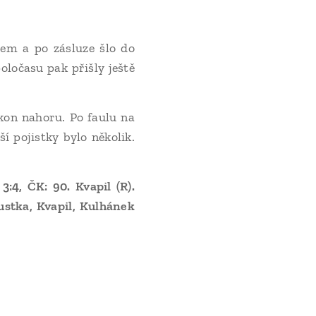
em a po zásluze šlo do
oločasu pak přišly ještě
kon nahoru. Po faulu na
í pojistky bylo několik.
3:4, ČK: 90. Kvapil (R).
Pustka, Kvapil, Kulhánek