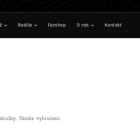
ž
Rodiče
Fanshop
O nás
Kontakt
tabulky. Škoda vyloučení