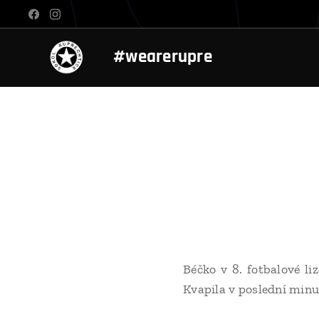
#wearerupre
Béčko v 8. fotbalové li
Kvapila v poslední minu