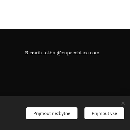
E-mail:
fotbal@ruprechtice.com
Přijmout nezbytné
Přijmout vše