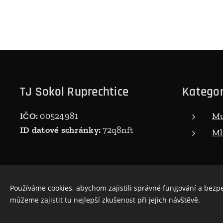
TJ Sokol Ruprechtice
Kategor
IČO:
00524981
Mu
ID datové schránky:
72q8nft
Ml
Používáme cookies, abychom zajistili správné fungování a bezp
můžeme zajistit tu nejlepší zkušenost při jejich návštěvě.