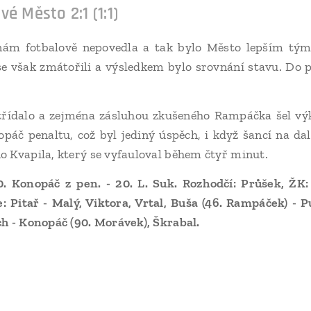
é Město 2:1 (1:1)
 nám fotbalově nepovedla a tak bylo Město lepším tým
e však zmátořili a výsledkem bylo srovnání stavu. Do p
střídalo a zejména zásluhou zkušeného Rampáčka šel vý
áč penaltu, což byl jediný úspěch, i když šancí na dalš
 Kvapila, který se vyfauloval během čtyř minut.
. Konopáč z pen. - 20. L. Suk. Rozhodčí: Průšek, ŽK: 
: Pitař - Malý, Viktora, Vrtal, Buša (46. Rampáček) - 
h - Konopáč (90. Morávek), Škrabal.