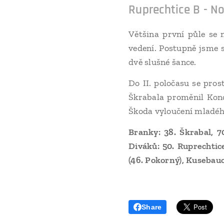
Ruprechtice B - Nov
Většina první půle se
vedení. Postupně jsme s
dvě slušné šance.
Do II. poločasu se pro
Škrabala proměnil Konop
Škoda vyloučení mladého
Branky: 38. Škrabal, 70
Diváků: 50. Ruprechtice
(46. Pokorný), Kusebauc
Share